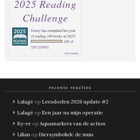
2025 Reading
Challenge
Emmy
has completed her goal
of reading 100 books in 2025!
185 of
100 (100%)
view books
recente reacties
Lalagè
op
Leesdoelen 2026 update #2
Lalagè
op
Een jaar na mijn operatie
Ky-er
op
Aquamarkers van de action
Lilian
op
Diersymboliek: de muis