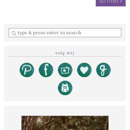
Enter
a
search
query
volg mij