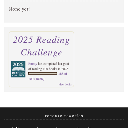
None yet!
2025 Reading
Challenge
Emmy
has completed her goal
of reading 100 books in 2025!
185 of
100 (100%)
view books
recente reacties