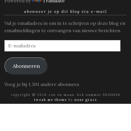
Powered by
Translate
abonneer je op dit blog via e-mail
Vul je emailadres in om in te schrijven op deze blog en
emailmeldingen te ontvangen van nieuwe berichten.
E-
mailadres
Abonneren
Voeg je bij 1.301 andere abonnees
copyright © 2026 zon en maan. kvk nummer 56155816
tweak me theme
by
nose graze