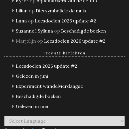
Ky-er
op
Aquamarkers van de action
Lilian
op
Diersymboliek: de muis
Luna
op
Leesdoelen 2026 update #2
Susanne l Sylluna
op
Beschadigde boeken
Marjolijn
op
Leesdoelen 2026 update #2
recente berichten
Leesdoelen 2026 update #2
Gelezen in juni
Experiment wandelvierdaagse
Beschadigde boeken
Gelezen in mei