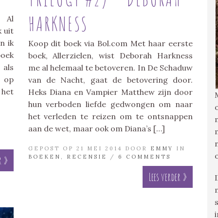
HARKNESS
 Al
 uit
n ik
Koop dit boek via Bol.com Met haar eerste
boek
boek, Allerzielen, wist Deborah Harkness
 als
me al helemaal te betoveren. In De Schaduw
g op
van de Nacht, gaat de betovering door.
 het
Heks Diana en Vampier Matthew zijn door
hun verboden liefde gedwongen om naar
het verleden te reizen om te ontsnappen
aan de wet, maar ook om Diana’s […]
GEPOST OP 21 MEI 2014 DOOR
EMMY
IN
BOEKEN
,
RECENSIE
/
6 COMMENTS
r »
Lees verder »