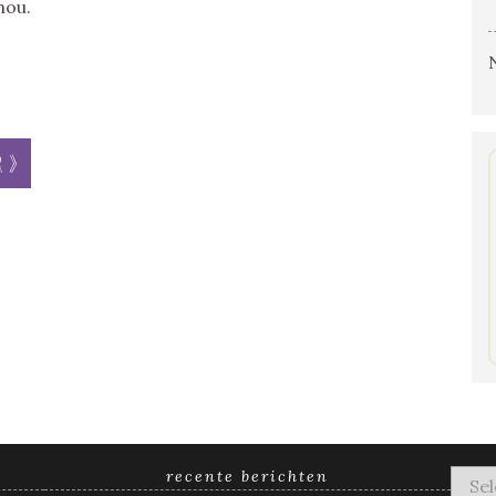
hou.
r »
recente berichten