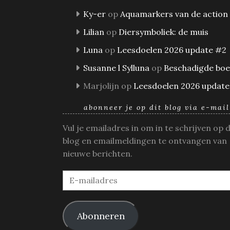
Ky-er
op
Aquamarkers van de action
Lilian
op
Diersymboliek: de muis
Luna
op
Leesdoelen 2026 update #2
Susanne l Sylluna
op
Beschadigde bo
Marjolijn
op
Leesdoelen 2026 update
abonneer je op dit blog via e-mail
Vul je emailadres in om in te schrijven op 
blog en emailmeldingen te ontvangen van
nieuwe berichten.
E-
mailadres
Abonneren