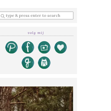
Enter
a
search
query
volg mij