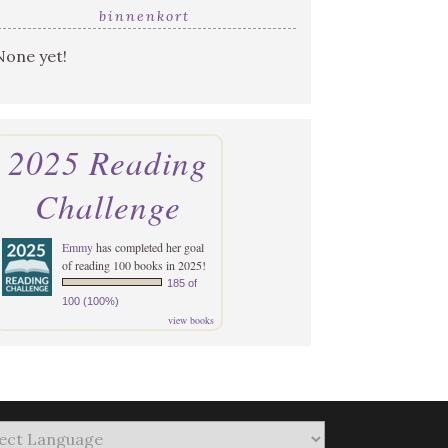
binnenkort
None yet!
2025 Reading
Challenge
Emmy
has completed her goal
of reading 100 books in 2025!
185 of
100 (100%)
view books