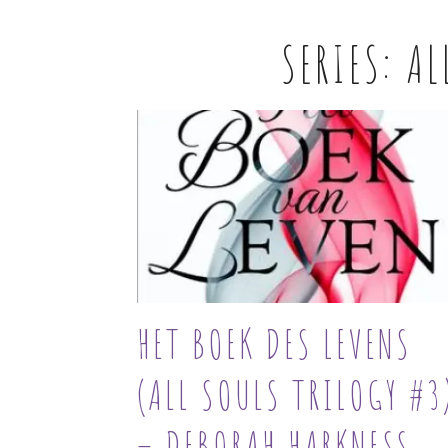
SERIES:
AL
HET BOEK DES LEVENS
(ALL SOULS TRILOGY #3
– DEBORAH HARKNESS