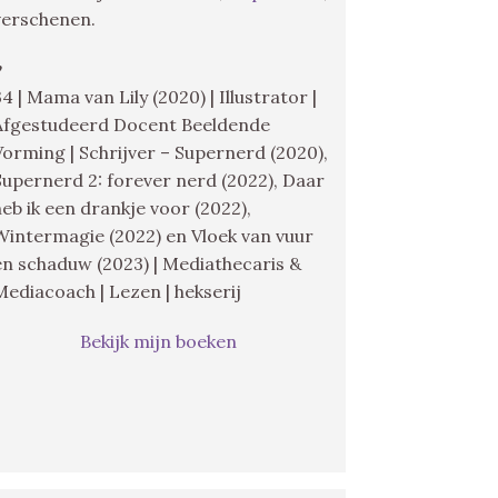
verschenen.
♥
34 | Mama van Lily (2020) | Illustrator |
Afgestudeerd Docent Beeldende
Vorming | Schrijver – Supernerd (2020),
Supernerd 2: forever nerd (2022), Daar
heb ik een drankje voor (2022),
Wintermagie (2022) en Vloek van vuur
en schaduw (2023) | Mediathecaris &
Mediacoach | Lezen | hekserij
Bekijk mijn boeken