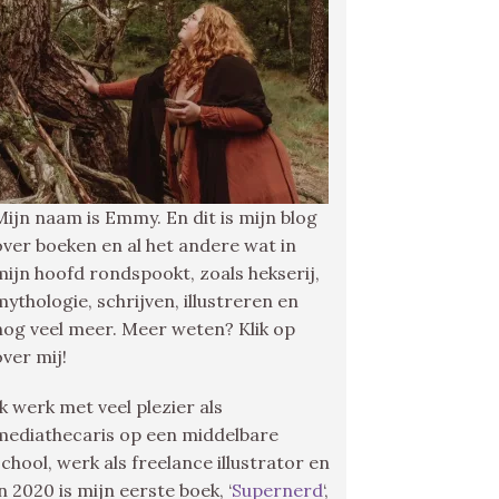
Mijn naam is Emmy. En dit is mijn blog
over boeken en al het andere wat in
mijn hoofd rondspookt, zoals hekserij,
mythologie, schrijven, illustreren en
nog veel meer. Meer weten? Klik op
over mij!
Ik werk met veel plezier als
mediathecaris op een middelbare
school, werk als freelance illustrator en
in 2020 is mijn eerste boek, ‘
Supernerd
‘,