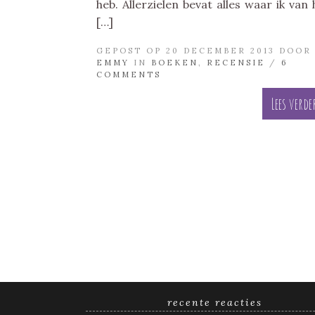
heb. Allerzielen bevat alles waar ik van 
[…]
GEPOST OP 20 DECEMBER 2013 DOOR
EMMY
IN
BOEKEN
,
RECENSIE
/
6
COMMENTS
Lees verde
recente reacties