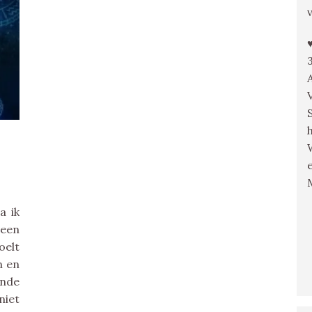
a ik
 een
oelt
n en
ende
niet