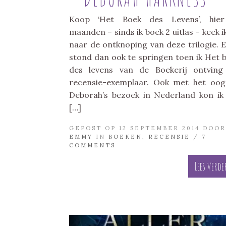
Koop ‘Het Boek des Levens’, hier
maanden – sinds ik boek 2 uitlas – keek ik
naar de ontknoping van deze trilogie. E
stond dan ook te springen toen ik Het 
des levens van de Boekerij ontving
recensie-exemplaar. Ook met het oo
Deborah’s bezoek in Nederland kon ik
[…]
GEPOST OP 12 SEPTEMBER 2014 DOOR
EMMY
IN
BOEKEN
,
RECENSIE
/
7
COMMENTS
Lees verde