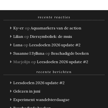
recente reacties
Ky-er
op
Aquamarkers van de action
Lilian
op
Diersymboliek: de muis
Luna
op
Leesdoelen 2026 update #2
Susanne l Sylluna
op
Beschadigde boeken
Marjolijn
op
Leesdoelen 2026 update #2
recente berichten
Leesdoelen 2026 update #2
Gelezen in juni
Experiment wandelvierdaagse
Beschadigde boeken