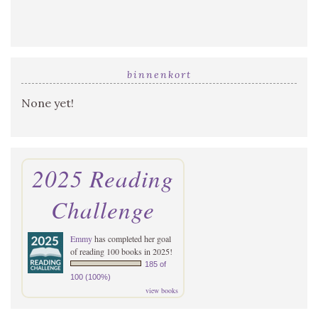
binnenkort
None yet!
2025 Reading
Challenge
Emmy
has completed her goal
of reading 100 books in 2025!
185 of
100 (100%)
view books