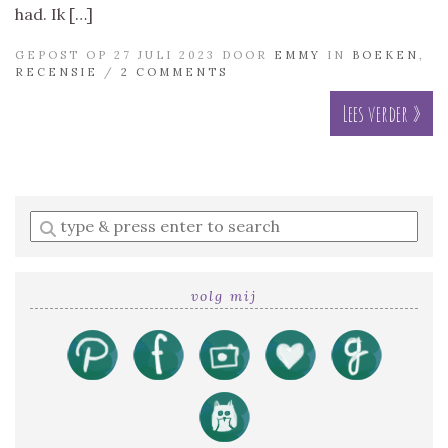
had. Ik […]
GEPOST OP 27 JULI 2023 DOOR
EMMY
IN
BOEKEN
,
RECENSIE
/
2 COMMENTS
Lees verder »
Enter
a
search
query
volg mij