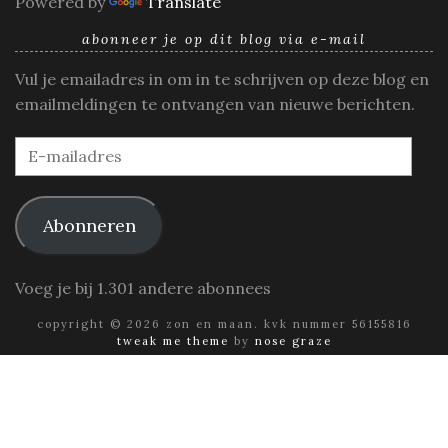
Powered by
Translate
abonneer je op dit blog via e-mail
Vul je emailadres in om in te schrijven op deze blog en
emailmeldingen te ontvangen van nieuwe berichten.
E-
mailadres
Abonneren
Voeg je bij 1.301 andere abonnees
copyright © 2026 zon en maan. kvk nummer 56155816
tweak me theme
by
nose graze