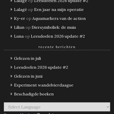
Lalagè
op
Leesdoelen 2026 update #2
Lalagè
op
Een jaar na mijn operatie
Ky-er
op
Aquamarkers van de action
Lilian
op
Diersymboliek: de muis
Luna
op
Leesdoelen 2026 update #2
recente berichten
Gelezen in juli
Leesdoelen 2026 update #2
Gelezen in juni
Experiment wandelvierdaagse
Beschadigde boeken