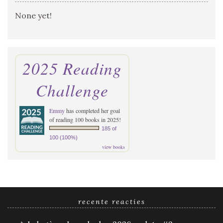
None yet!
2025 Reading
Challenge
Emmy
has completed her goal
of reading 100 books in 2025!
185 of
100 (100%)
view books
recente reacties