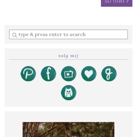
Enter
a
search
query
volg mij