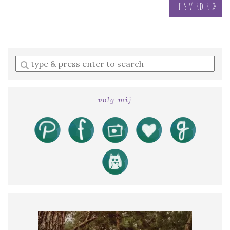
Lees verder »
Enter
a
search
query
volg mij