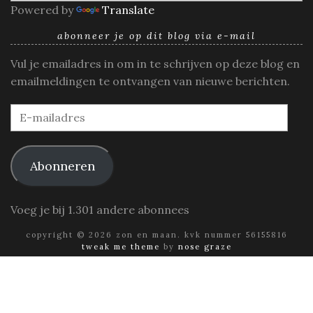
Powered by
Translate
abonneer je op dit blog via e-mail
Vul je emailadres in om in te schrijven op deze blog en
emailmeldingen te ontvangen van nieuwe berichten.
E-
mailadres
Abonneren
Voeg je bij 1.301 andere abonnees
copyright © 2026 zon en maan. kvk nummer 56155816
tweak me theme
by
nose graze