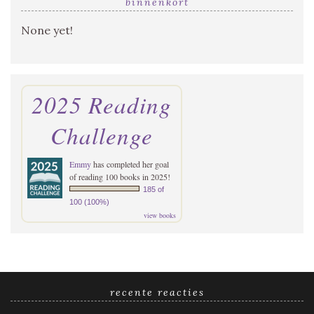
binnenkort
None yet!
2025 Reading
Challenge
Emmy
has completed her goal
of reading 100 books in 2025!
185 of
100 (100%)
view books
recente reacties