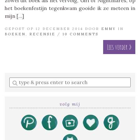
zowel dit boek als het vervolg, Girl of Nightmares, op
het boekenfestijn tegenkwam gooide ik ze meteen in
mijn […]
GEPOST OP 12 DECEMBER 2014 DOOR
EMMY
IN
BOEKEN
,
RECENSIE
/
10 COMMENTS
Lees verder »
Enter
a
search
query
volg mij