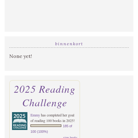
binnenkort
None yet!
2025 Reading
Challenge
Emmy
has completed her goal
of reading 100 books in 2025!
185 of
100 (100%)
view books