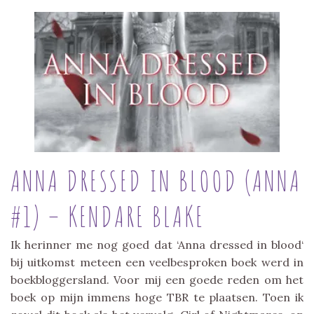
ANNA DRESSED IN BLOOD (ANNA
#1) – KENDARE BLAKE
Ik herinner me nog goed dat ‘Anna dressed in blood‘
bij uitkomst meteen een veelbesproken boek werd in
boekbloggersland. Voor mij een goede reden om het
boek op mijn immens hoge TBR te plaatsen. Toen ik