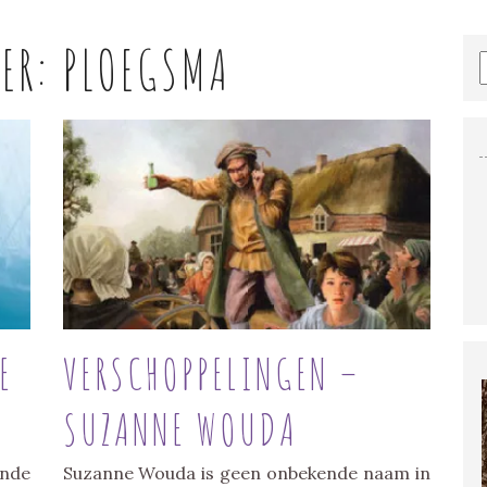
HER:
PLOEGSMA
E
VERSCHOPPELINGEN –
SUZANNE WOUDA
ende
Suzanne Wouda is geen onbekende naam in