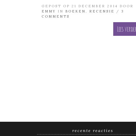
GEPOST OP 21 DECEMBER 2014 DOOR
EMMY
IN
BOEKEN
,
RECENSIE
/
3
COMMENTS
Lees verde
recente reacties