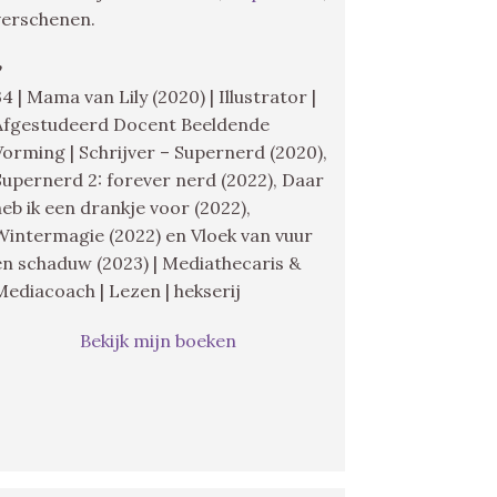
verschenen.
♥
34 | Mama van Lily (2020) | Illustrator |
Afgestudeerd Docent Beeldende
Vorming | Schrijver – Supernerd (2020),
Supernerd 2: forever nerd (2022), Daar
heb ik een drankje voor (2022),
Wintermagie (2022) en Vloek van vuur
en schaduw (2023) | Mediathecaris &
Mediacoach | Lezen | hekserij
Bekijk mijn boeken