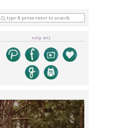
Enter
a
search
query
volg mij