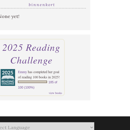
binnenkort
None yet!
2025 Reading
Challenge
Emmy
has completed her goal
of reading 100 books in 2025!
185 of
100 (100%)
view books