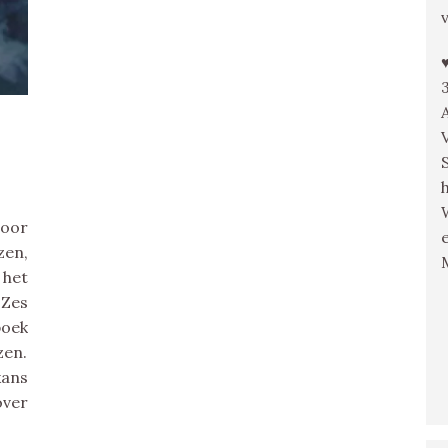
door
zen,
het
 Zes
boek
en.
kans
over