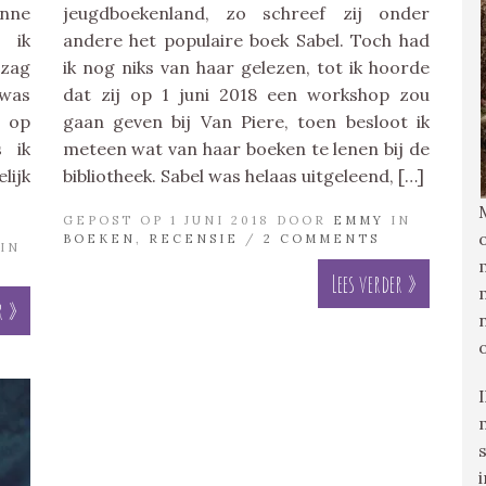
anne
jeugdboekenland, zo schreef zij onder
 ik
andere het populaire boek Sabel. Toch had
 zag
ik nog niks van haar gelezen, tot ik hoorde
 was
dat zij op 1 juni 2018 een workshop zou
l op
gaan geven bij Van Piere, toen besloot ik
s ik
meteen wat van haar boeken te lenen bij de
lijk
bibliotheek. Sabel was helaas uitgeleend, […]
GEPOST OP 1 JUNI 2018 DOOR
EMMY
IN
BOEKEN
,
RECENSIE
/
2 COMMENTS
IN
Lees verder »
r »