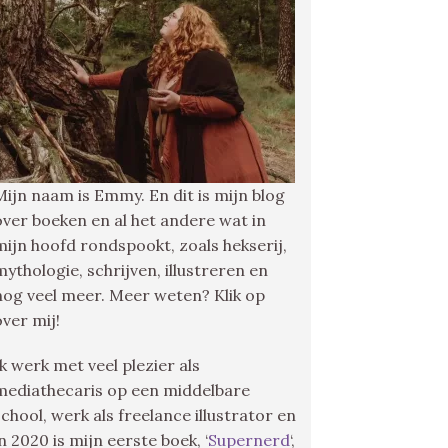
Mijn naam is Emmy. En dit is mijn blog
over boeken en al het andere wat in
mijn hoofd rondspookt, zoals hekserij,
mythologie, schrijven, illustreren en
nog veel meer. Meer weten? Klik op
over mij!
Ik werk met veel plezier als
mediathecaris op een middelbare
school, werk als freelance illustrator en
in 2020 is mijn eerste boek, ‘
Supernerd
‘,