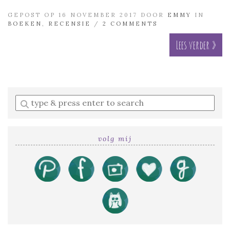
GEPOST OP 16 NOVEMBER 2017 DOOR
EMMY
IN
BOEKEN
,
RECENSIE
/
2 COMMENTS
Lees verder »
Enter
a
search
query
volg mij