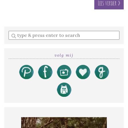
Lees verder »
Enter
a
search
query
volg mij