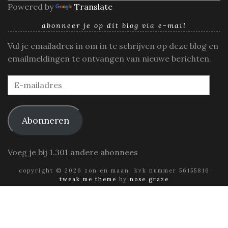
Powered by
Translate
abonneer je op dit blog via e-mail
Vul je emailadres in om in te schrijven op deze blog en
emailmeldingen te ontvangen van nieuwe berichten.
E-
mailadres
Abonneren
Voeg je bij 1.301 andere abonnees
copyright © 2026 zon en maan. kvk nummer 56155816
tweak me theme
by
nose graze