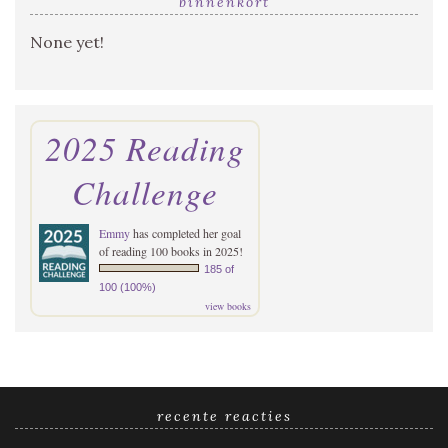
binnenkort
None yet!
2025 Reading
Challenge
Emmy
has completed her goal
of reading 100 books in 2025!
185 of
100 (100%)
view books
recente reacties