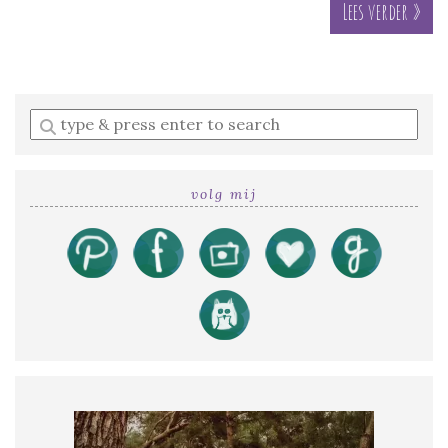
Lees verder »
Enter
a
search
query
volg mij