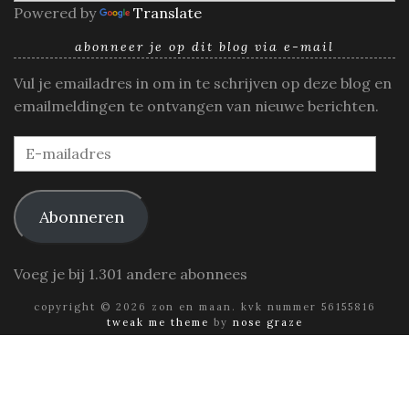
Powered by
Translate
abonneer je op dit blog via e-mail
Vul je emailadres in om in te schrijven op deze blog en
emailmeldingen te ontvangen van nieuwe berichten.
E-
mailadres
Abonneren
Voeg je bij 1.301 andere abonnees
copyright © 2026 zon en maan. kvk nummer 56155816
tweak me theme
by
nose graze