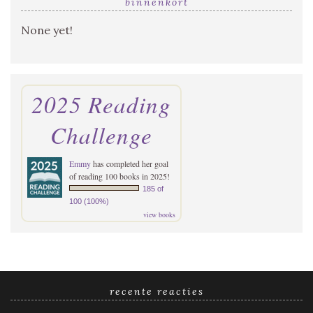
binnenkort
None yet!
2025 Reading
Challenge
Emmy
has completed her goal
of reading 100 books in 2025!
185 of
100 (100%)
view books
recente reacties