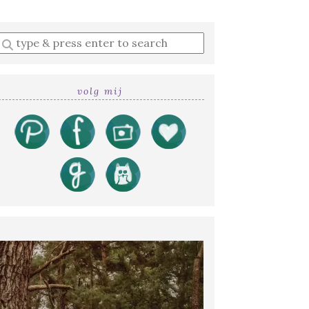
Enter
a
search
query
volg mij