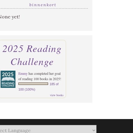
binnenkort
None yet!
2025 Reading
Challenge
Emmy
has completed her goal
of reading 100 books in 2025!
185 of
100 (100%)
view books