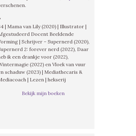
verschenen.
♥
34 | Mama van Lily (2020) | Illustrator |
Afgestudeerd Docent Beeldende
Vorming | Schrijver – Supernerd (2020),
Supernerd 2: forever nerd (2022), Daar
heb ik een drankje voor (2022),
Wintermagie (2022) en Vloek van vuur
en schaduw (2023) | Mediathecaris &
Mediacoach | Lezen | hekserij
Bekijk mijn boeken