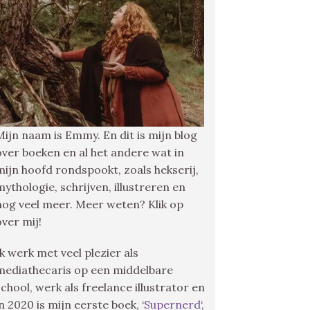
Mijn naam is Emmy. En dit is mijn blog
over boeken en al het andere wat in
mijn hoofd rondspookt, zoals hekserij,
mythologie, schrijven, illustreren en
nog veel meer. Meer weten? Klik op
over mij!
Ik werk met veel plezier als
mediathecaris op een middelbare
school, werk als freelance illustrator en
in 2020 is mijn eerste boek, ‘
Supernerd
‘,