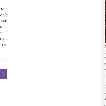
 dan
oek
 het
oen.
maal
angs
ure,
IN
r »