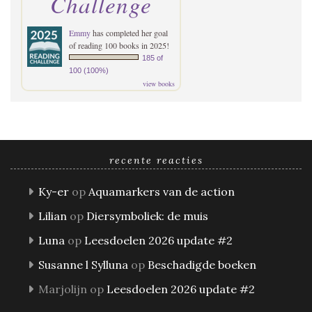
Challenge
Emmy
has completed her goal
of reading 100 books in 2025!
185 of
100 (100%)
view books
recente reacties
Ky-er
op
Aquamarkers van de action
Lilian
op
Diersymboliek: de muis
Luna
op
Leesdoelen 2026 update #2
Susanne l Sylluna
op
Beschadigde boeken
Marjolijn
op
Leesdoelen 2026 update #2