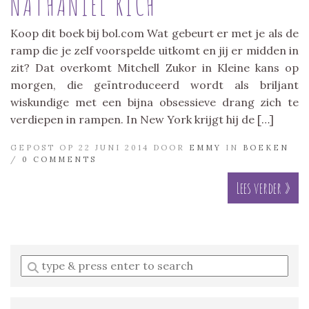
NATHANIEL RICH
Koop dit boek bij bol.com Wat gebeurt er met je als de
ramp die je zelf voorspelde uitkomt en jij er midden in
zit? Dat overkomt Mitchell Zukor in Kleine kans op
morgen, die geïntroduceerd wordt als briljant
wiskundige met een bijna obsessieve drang zich te
verdiepen in rampen. In New York krijgt hij de […]
GEPOST OP 22 JUNI 2014 DOOR
EMMY
IN
BOEKEN
/
0 COMMENTS
Lees verder »
Enter
a
search