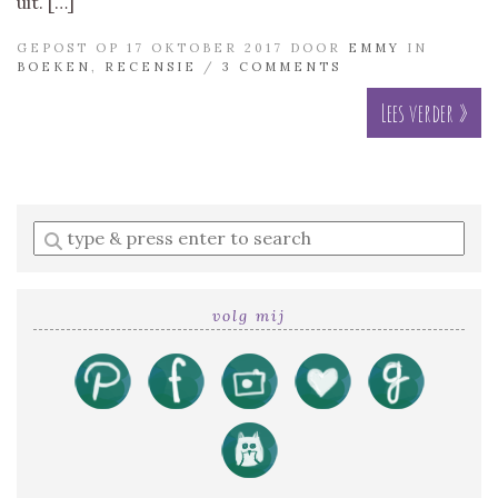
uit. […]
GEPOST OP 17 OKTOBER 2017 DOOR
EMMY
IN
BOEKEN
,
RECENSIE
/
3 COMMENTS
Lees verder »
Enter
a
search
query
volg mij