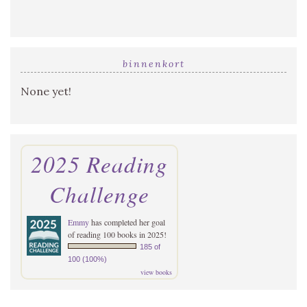
binnenkort
None yet!
2025 Reading
Challenge
Emmy
has completed her goal
of reading 100 books in 2025!
185 of
100 (100%)
view books