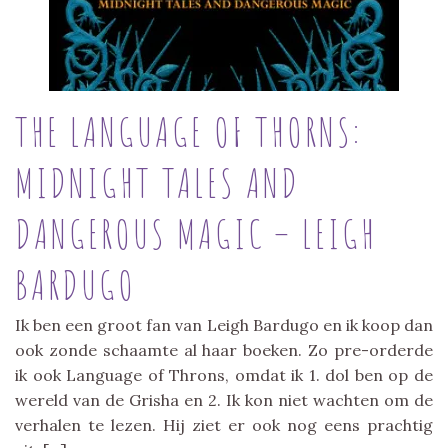
THE LANGUAGE OF THORNS:
MIDNIGHT TALES AND
DANGEROUS MAGIC – LEIGH
BARDUGO
Ik ben een groot fan van Leigh Bardugo en ik koop dan
ook zonde schaamte al haar boeken. Zo pre-orderde
ik ook Language of Throns, omdat ik 1. dol ben op de
wereld van de Grisha en 2. Ik kon niet wachten om de
verhalen te lezen. Hij ziet er ook nog eens prachtig