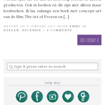
producten. Ook in boeken en dit zijn niet alleen maar
leesboeken. Ik las onlangs een boek met concept-art
van de film; The Art of Frozen en […]
GEPOST OP 9 JANUARI 2017 DOOR
EMMY
IN
BOEKEN
,
RECENSIE
/
4 COMMENTS
Lees verder »
Enter
a
search
query
volg mij