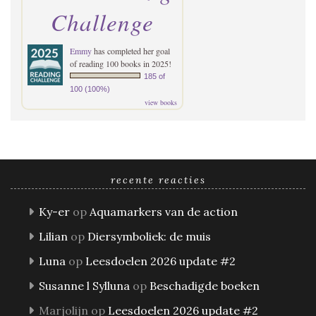
Challenge
Emmy
has completed her goal
of reading 100 books in 2025!
185 of
100 (100%)
view books
recente reacties
Ky-er
op
Aquamarkers van de action
Lilian
op
Diersymboliek: de muis
Luna
op
Leesdoelen 2026 update #2
Susanne l Sylluna
op
Beschadigde boeken
Marjolijn
op
Leesdoelen 2026 update #2