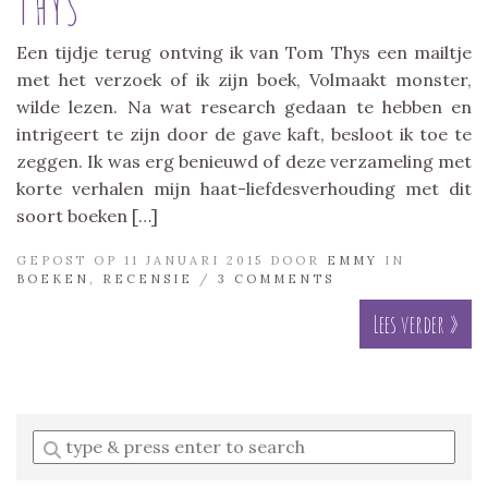
THYS
Een tijdje terug ontving ik van Tom Thys een mailtje
met het verzoek of ik zijn boek, Volmaakt monster,
wilde lezen. Na wat research gedaan te hebben en
intrigeert te zijn door de gave kaft, besloot ik toe te
zeggen. Ik was erg benieuwd of deze verzameling met
korte verhalen mijn haat-liefdesverhouding met dit
soort boeken […]
GEPOST OP 11 JANUARI 2015 DOOR
EMMY
IN
BOEKEN
,
RECENSIE
/
3 COMMENTS
Lees verder »
Enter
a