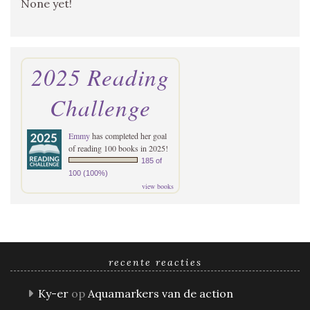
None yet!
2025 Reading
Challenge
Emmy
has completed her goal
of reading 100 books in 2025!
185 of
100 (100%)
view books
recente reacties
Ky-er
op
Aquamarkers van de action