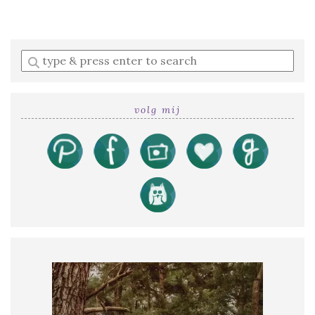
Enter
a
search
query
volg mij