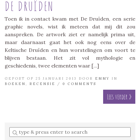
DE DRUÏDEN
Toen ik in contact kwam met De Druïden, een serie
graphic novels, wist ik meteen dat mij dit zou
aanspreken. De artwork ziet er namelijk prima uit,
maar daarnaast gaat het ook nog eens over de
Keltische Druïden en hun worstelingen om voort te
blijven bestaan. Het zit vol mythologie en
geschiedenis, twee elementen waar […]
GEPOST OP 25 JANUARI 2013 DOOR
EMMY
IN
BOEKEN
,
RECENSIE
/
0 COMMENTS
Lees verder »
Enter
a