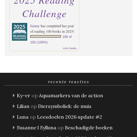
Challenge
Emmy
has completed her goal
of reading 100 books in 2025!
185 of
100 (100%)
view books
recente reacties
Ky-er
op
Aquamarkers van de action
Lilian
op
Diersymboliek: de muis
Luna
op
Leesdoelen 2026 update #2
Susanne l Sylluna
op
Beschadigde boeken