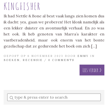
KINGFISHER
Ik had Nettle & Bone al best vaak langs zien komen dus
ik dacht: yes, gaan we proberen! Het klonk namelijk als
een lekker duister en avontuurlijk verhaal. En zo was
het ook. Ik heb genoten van Marra’s karakter en
vastberadenheid, maar ook enorm van het bonte
gezelschap dat ze gedurende het boek om zich […]
GEPOST OP 6 NOVEMBER 2023 DOOR
EMMY
IN
BOEKEN
,
RECENSIE
/
0 COMMENTS
Lees verder »
Enter
a