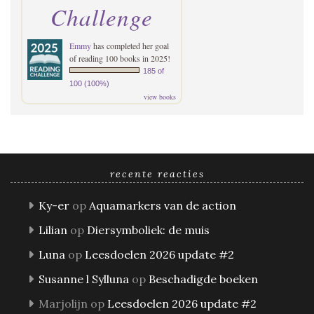
Challenge
Emmy
has completed her goal
of reading 100 books in 2025!
185 of
100 (100%)
view books
recente reacties
Ky-er
op
Aquamarkers van de action
Lilian
op
Diersymboliek: de muis
Luna
op
Leesdoelen 2026 update #2
Susanne l Sylluna
op
Beschadigde boeken
Marjolijn
op
Leesdoelen 2026 update #2