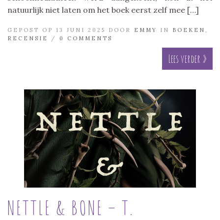
natuurlijk niet laten om het boek eerst zelf mee […]
GEPOST OP 13 JUNI 2025 DOOR
EMMY
IN
BOEKEN
,
RECENSIE
/
0 COMMENTS
Lees verder »
NETTLE & BONE – T.