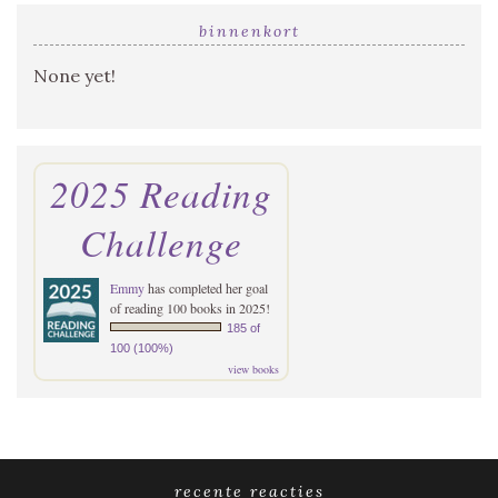
binnenkort
None yet!
2025 Reading
Challenge
Emmy
has completed her goal
of reading 100 books in 2025!
185 of
100 (100%)
view books
recente reacties