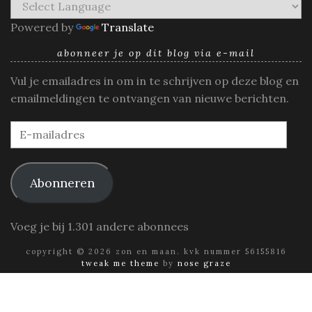
Powered by
Translate
abonneer je op dit blog via e-mail
Vul je emailadres in om in te schrijven op deze blog en
emailmeldingen te ontvangen van nieuwe berichten.
E-
mailadres
Abonneren
Voeg je bij 1.301 andere abonnees
copyright © 2026 zon en maan. kvk nummer 56155816
tweak me theme
by
nose graze