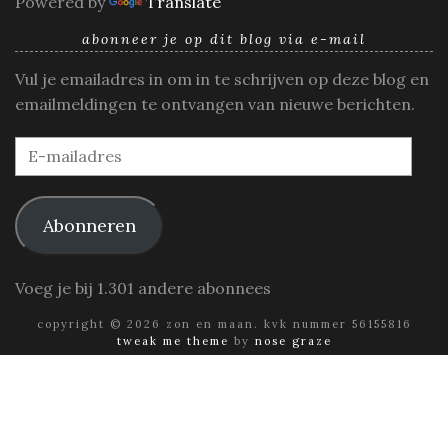
Powered by
Translate
abonneer je op dit blog via e-mail
Vul je emailadres in om in te schrijven op deze blog en
emailmeldingen te ontvangen van nieuwe berichten.
E-
mailadres
Abonneren
Voeg je bij 1.301 andere abonnees
copyright © 2026 zon en maan. kvk nummer 56155816
tweak me theme
by
nose graze