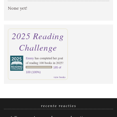
None yet!
2025 Reading
Challenge
Emmy
has completed her goal
of reading 100 books in 2025!
185 of
100 (100%)
view books
recente reacties