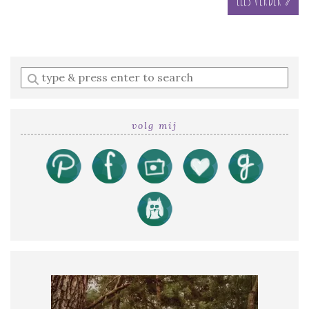
Enter
a
search
query
volg mij