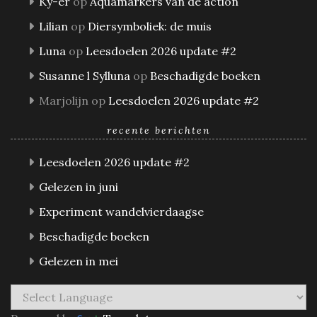
Ky-er
op
Aquamarkers van de action
Lilian
op
Diersymboliek: de muis
Luna
op
Leesdoelen 2026 update #2
Susanne l Sylluna
op
Beschadigde boeken
Marjolijn
op
Leesdoelen 2026 update #2
recente berichten
Leesdoelen 2026 update #2
Gelezen in juni
Experiment wandelvierdaagse
Beschadigde boeken
Gelezen in mei