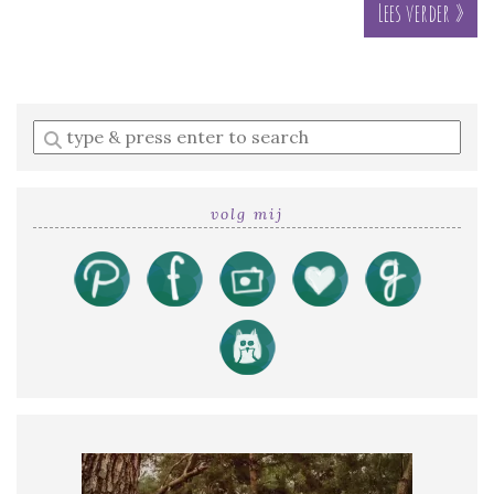
Lees verder »
Enter
a
search
query
volg mij