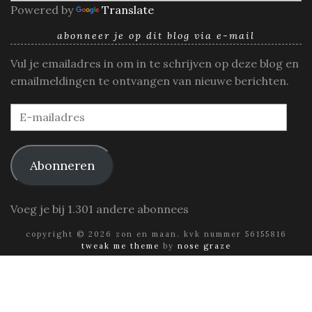
Powered by
Translate
abonneer je op dit blog via e-mail
Vul je emailadres in om in te schrijven op deze blog en
emailmeldingen te ontvangen van nieuwe berichten.
E-
mailadres
Abonneren
Voeg je bij 1.301 andere abonnees
copyright © 2026 zon en maan. kvk nummer 56155816
tweak me theme
by
nose graze