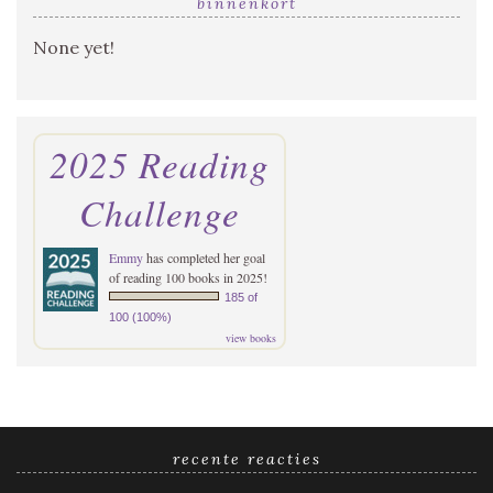
binnenkort
None yet!
2025 Reading
Challenge
Emmy
has completed her goal
of reading 100 books in 2025!
185 of
100 (100%)
view books
recente reacties