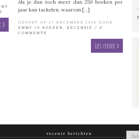
Als je dan toch meer dan 250 boeken per
MMY
jaar kan tackelen, waarom […]
S
GEPOST OP 27 DECEMBER 2016 DOOR
r »
EMMY
IN
BOEKEN
,
RECENSIE
/
0
COMMENTS
Lees verder »
recente berichten