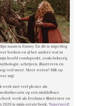
Mijn naam is Emmy. En dit is mijn blog
over boeken en al het andere wat in
mijn hoofd rondspookt, zoals hekserij,
mythologie, schrijven, illustreren en
nog veel meer. Meer weten? Klik op
over mij!
Ik werk met veel plezier als
mediathecaris op een middelbare
school, werk als freelance illustrator en
in 2020 is mijn eerste boek, ‘
Supernerd
‘,