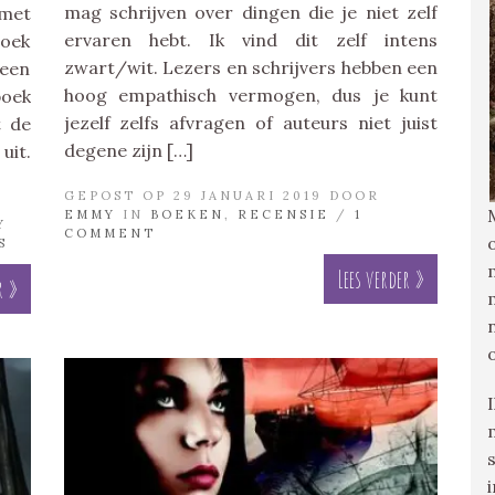
mag schrijven over dingen die je niet zelf
 met
ervaren hebt. Ik vind dit zelf intens
oek
zwart/wit. Lezers en schrijvers hebben een
 een
hoog empathisch vermogen, dus je kunt
boek
jezelf zelfs afvragen of auteurs niet juist
t de
degene zijn […]
uit.
GEPOST OP 29 JANUARI 2019 DOOR
EMMY
IN
BOEKEN
,
RECENSIE
/
1
Y
COMMENT
S
Lees verder »
r »