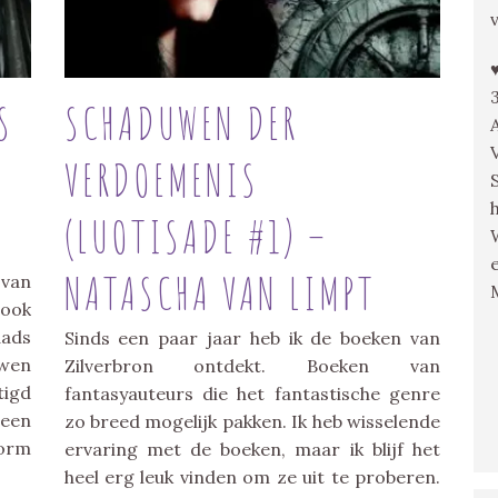
S
SCHADUWEN DER
VERDOEMENIS
(LUOTISADE #1) –
NATASCHA VAN LIMPT
 van
 ook
aads
Sinds een paar jaar heb ik de boeken van
uwen
Zilverbron ontdekt. Boeken van
igd
fantasyauteurs die het fantastische genre
 een
zo breed mogelijk pakken. Ik heb wisselende
norm
ervaring met de boeken, maar ik blijf het
heel erg leuk vinden om ze uit te proberen.