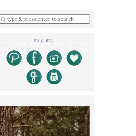
Enter
a
search
query
volg mij