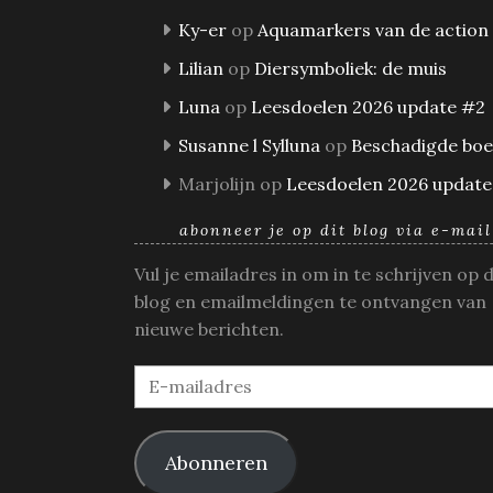
Ky-er
op
Aquamarkers van de action
Lilian
op
Diersymboliek: de muis
Luna
op
Leesdoelen 2026 update #2
Susanne l Sylluna
op
Beschadigde bo
Marjolijn
op
Leesdoelen 2026 update
abonneer je op dit blog via e-mail
Vul je emailadres in om in te schrijven op 
blog en emailmeldingen te ontvangen van
nieuwe berichten.
E-
mailadres
Abonneren