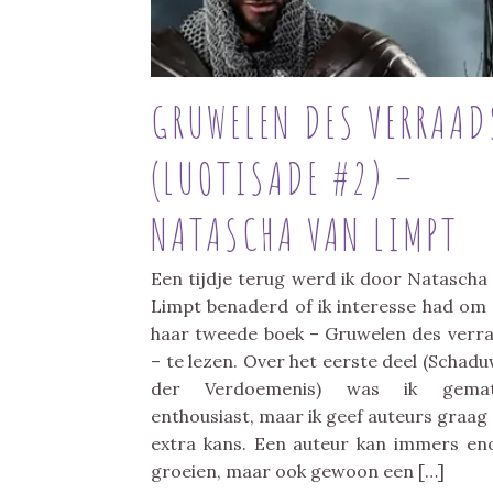
GRUWELEN DES VERRAAD
(LUOTISADE #2) –
NATASCHA VAN LIMPT
Een tijdje terug werd ik door Natascha
Limpt benaderd of ik interesse had om
haar tweede boek – Gruwelen des verr
– te lezen. Over het eerste deel (Schad
der Verdoemenis) was ik gemat
enthousiast, maar ik geef auteurs graag
extra kans. Een auteur kan immers e
groeien, maar ook gewoon een […]