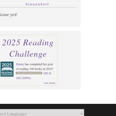
binnenkort
None yet!
2025 Reading
Challenge
Emmy
has completed her goal
of reading 100 books in 2025!
185 of
100 (100%)
view books