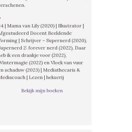
verschenen.
♥
34 | Mama van Lily (2020) | Illustrator |
Afgestudeerd Docent Beeldende
Vorming | Schrijver – Supernerd (2020),
Supernerd 2: forever nerd (2022), Daar
heb ik een drankje voor (2022),
Wintermagie (2022) en Vloek van vuur
en schaduw (2023) | Mediathecaris &
Mediacoach | Lezen | hekserij
Bekijk mijn boeken