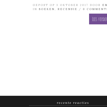
GEPOST OP 3 OKTOBER 2017 DOOR
E
IN
BOEKEN
,
RECENSIE
/
0 COMMENT
Lees verde
recente reacties