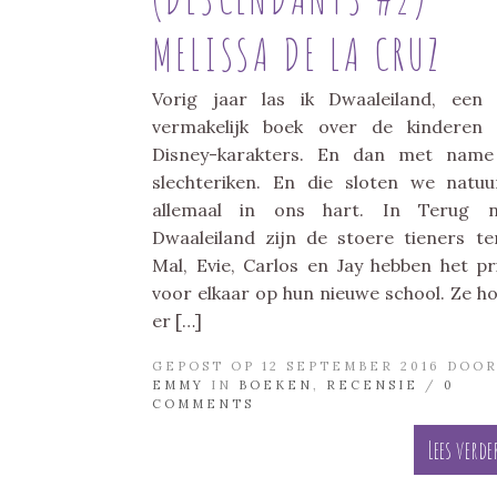
MELISSA DE LA CRUZ
Vorig jaar las ik Dwaaleiland, een
vermakelijk boek over de kinderen
Disney-karakters. En dan met name
slechteriken. En die sloten we natuur
allemaal in ons hart. In Terug n
Dwaaleiland zijn de stoere tieners te
Mal, Evie, Carlos en Jay hebben het p
voor elkaar op hun nieuwe school. Ze h
er […]
GEPOST OP 12 SEPTEMBER 2016 DOO
EMMY
IN
BOEKEN
,
RECENSIE
/
0
COMMENTS
Lees verde