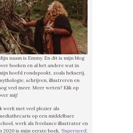
Mijn naam is Emmy. En dit is mijn blog
over boeken en al het andere wat in
mijn hoofd rondspookt, zoals hekserij,
mythologie, schrijven, illustreren en
nog veel meer. Meer weten? Klik op
over mij!
Ik werk met veel plezier als
mediathecaris op een middelbare
school, werk als freelance illustrator en
in 2020 is mijn eerste boek, ‘
Supernerd
‘,