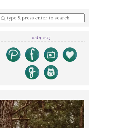
Enter
a
search
query
volg mij