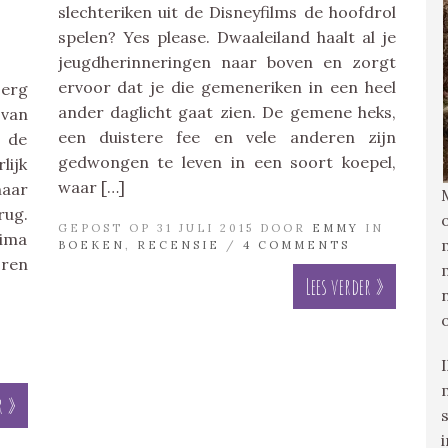
slechteriken uit de Disneyfilms de hoofdrol
spelen? Yes please. Dwaaleiland haalt al je
jeugdherinneringen naar boven en zorgt
ervoor dat je die gemeneriken in een heel
 erg
ander daglicht gaat zien. De gemene heks,
 van
een duistere fee en vele anderen zijn
 de
gedwongen te leven in een soort koepel,
lijk
waar […]
aar
rug.
GEPOST OP 31 JULI 2015 DOOR
EMMY
IN
rima
BOEKEN
,
RECENSIE
/
4 COMMENTS
oren
Lees verder »
R
r »