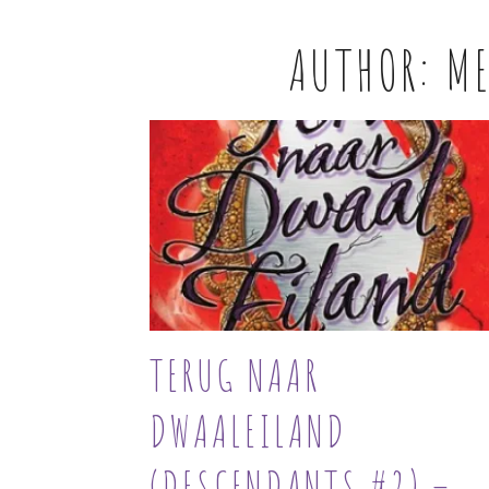
AUTHOR:
ME
TERUG NAAR
DWAALEILAND
(DESCENDANTS #2) –