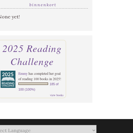
binnenkort
None yet!
2025 Reading
Challenge
Emmy
has completed her goal
of reading 100 books in 2025!
185 of
100 (100%)
view books