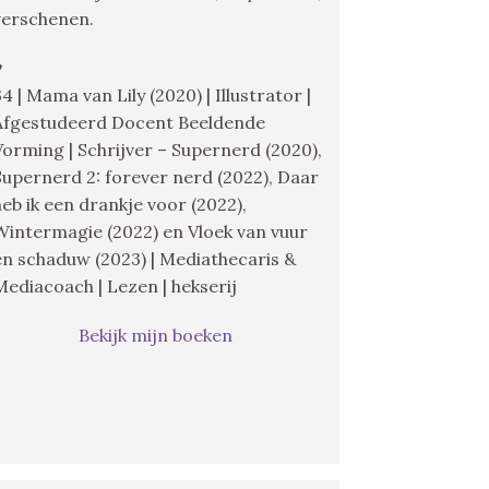
verschenen.
♥
34 | Mama van Lily (2020) | Illustrator |
Afgestudeerd Docent Beeldende
Vorming | Schrijver – Supernerd (2020),
Supernerd 2: forever nerd (2022), Daar
heb ik een drankje voor (2022),
Wintermagie (2022) en Vloek van vuur
en schaduw (2023) | Mediathecaris &
Mediacoach | Lezen | hekserij
Bekijk mijn boeken