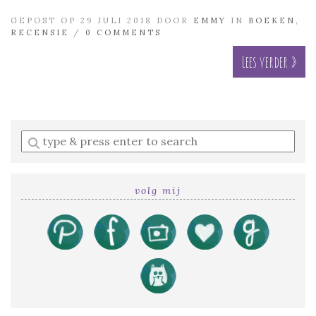
GEPOST OP 29 JULI 2018 DOOR
EMMY
IN
BOEKEN
,
RECENSIE
/
0 COMMENTS
Lees verder »
Enter
a
search
query
volg mij