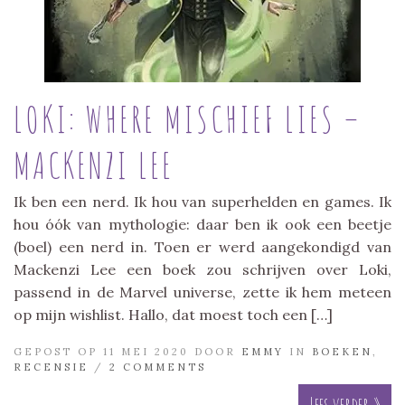
LOKI: WHERE MISCHIEF LIES –
MACKENZI LEE
Ik ben een nerd. Ik hou van superhelden en games. Ik
hou óók van mythologie: daar ben ik ook een beetje
(boel) een nerd in. Toen er werd aangekondigd van
Mackenzi Lee een boek zou schrijven over Loki,
passend in de Marvel universe, zette ik hem meteen
op mijn wishlist. Hallo, dat moest toch een […]
GEPOST OP 11 MEI 2020 DOOR
EMMY
IN
BOEKEN
,
RECENSIE
/
2 COMMENTS
Lees verder »