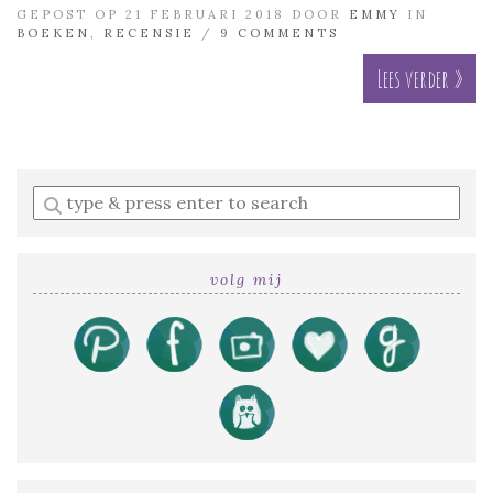
GEPOST OP 21 FEBRUARI 2018 DOOR
EMMY
IN
BOEKEN
,
RECENSIE
/
9 COMMENTS
Lees verder »
Enter
a
search
query
volg mij