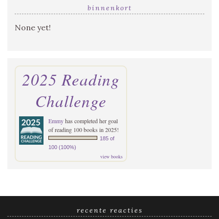
binnenkort
None yet!
2025 Reading
Challenge
Emmy
has completed her goal
of reading 100 books in 2025!
185 of
100 (100%)
view books
recente reacties