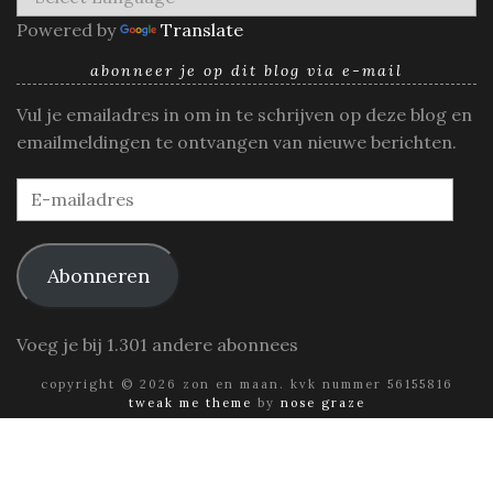
Powered by
Translate
abonneer je op dit blog via e-mail
Vul je emailadres in om in te schrijven op deze blog en
emailmeldingen te ontvangen van nieuwe berichten.
E-
mailadres
Abonneren
Voeg je bij 1.301 andere abonnees
copyright © 2026 zon en maan. kvk nummer 56155816
tweak me theme
by
nose graze