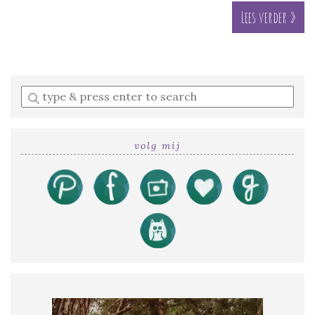
Lees verder »
Enter
a
search
query
volg mij