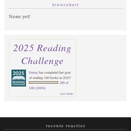
binnenkort
None yet!
2025 Reading
Challenge
Emmy
has completed her goal
of reading 100 books in 2025!
185 of
100 (100%)
view books
recente reacties