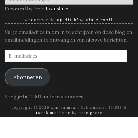
Powered by
Translate
abonneer je op dit blog via e-mail
Vul je emailadres in om in te schrijven op deze blog en
emailmeldingen te ontvangen van nieuwe berichten.
E-
mailadres
Abonneren
Voeg je bij 1.301 andere abonnees
copyright © 2026 zon en maan. kvk nummer 56155816
tweak me theme
by
nose graze