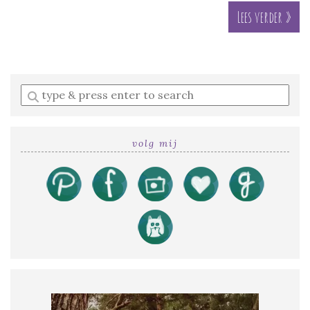
Lees verder »
Enter
a
search
query
volg mij