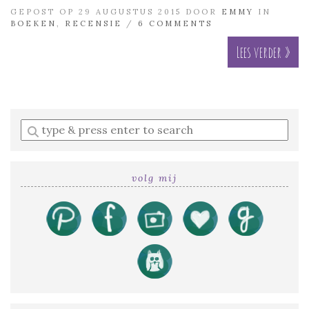
GEPOST OP 29 AUGUSTUS 2015 DOOR
EMMY
IN
BOEKEN
,
RECENSIE
/
6 COMMENTS
Lees verder »
Enter
a
search
query
volg mij