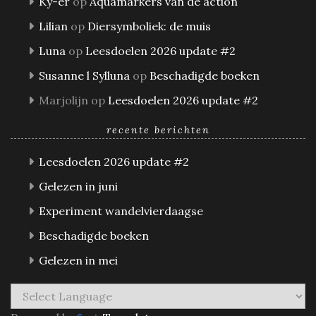
Ky-er
op
Aquamarkers van de action
Lilian
op
Diersymboliek: de muis
Luna
op
Leesdoelen 2026 update #2
Susanne l Sylluna
op
Beschadigde boeken
Marjolijn
op
Leesdoelen 2026 update #2
recente berichten
Leesdoelen 2026 update #2
Gelezen in juni
Experiment wandelvierdaagse
Beschadigde boeken
Gelezen in mei