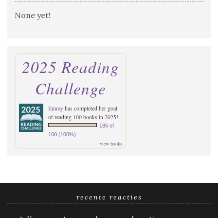
None yet!
2025 Reading
Challenge
Emmy
has completed her goal
of reading 100 books in 2025!
185 of
100 (100%)
view books
recente reacties