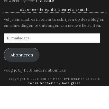
Powered by
Translate
abonneer je op dit blog via e-mail
Vul je emailadres in om in te schrijven op deze blog en
emailmeldingen te ontvangen van nieuwe berichten.
E-
mailadres
Abonneren
Voeg je bij 1.301 andere abonnees
copyright © 2026 zon en maan. kvk nummer 56155816
tweak me theme
by
nose graze