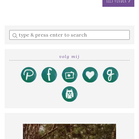
Enter
a
search
query
volg mij