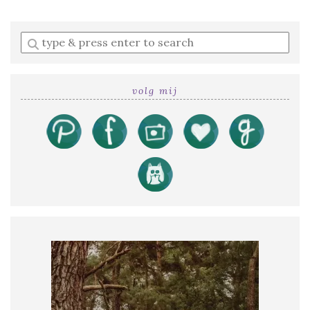
Enter
a
search
query
volg mij