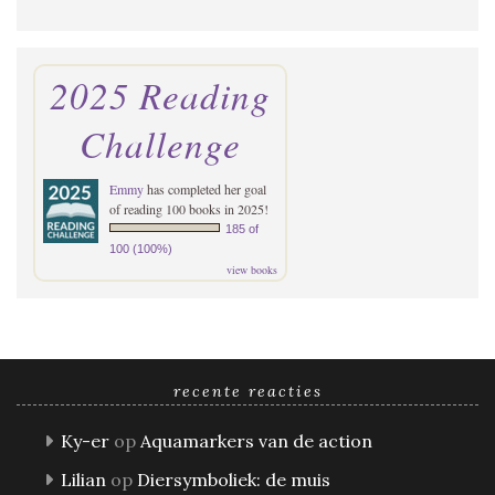
2025 Reading
Challenge
Emmy
has completed her goal
of reading 100 books in 2025!
185 of
100 (100%)
view books
recente reacties
Ky-er
op
Aquamarkers van de action
Lilian
op
Diersymboliek: de muis