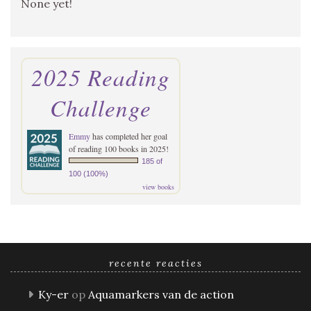
None yet!
2025 Reading
Challenge
Emmy
has completed her goal
of reading 100 books in 2025!
185 of
100 (100%)
view books
recente reacties
Ky-er
op
Aquamarkers van de action