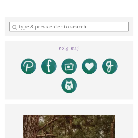
Enter
a
search
query
volg mij