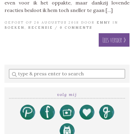
even voor ik het oppakte, maar dankzij lovende
reacties besloot ik hem toch sneller te gaan […]
GEPOST OP 26 AUGUSTUS 2018 DOOR
EMMY
IN
BOEKEN
,
RECENSIE
/
0 COMMENTS
Lees verder »
Enter
a
search
query
volg mij