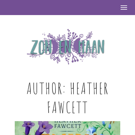
Togg
AUTHOR:
HEATHER
FAWCETT