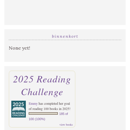
binnenkort
None yet!
2025 Reading
Challenge
Emmy
has completed her goal
of reading 100 books in 2025!
185 of
100 (100%)
view books