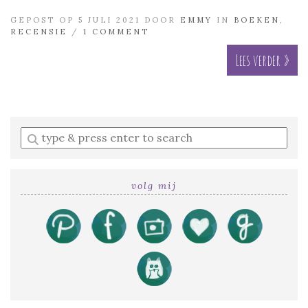
GEPOST OP 5 JULI 2021 DOOR
EMMY
IN
BOEKEN
,
RECENSIE
/
1 COMMENT
Lees verder »
Enter
a
search
query
volg mij