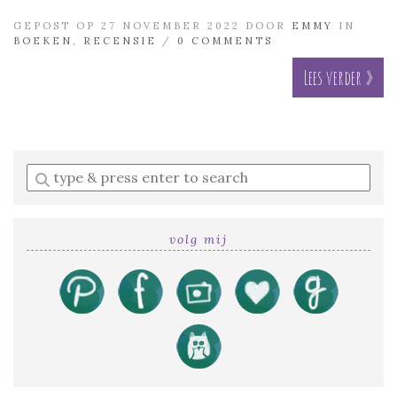
GEPOST OP 27 NOVEMBER 2022 DOOR
EMMY
IN
BOEKEN
,
RECENSIE
/
0 COMMENTS
Lees verder »
Enter
a
search
query
volg mij