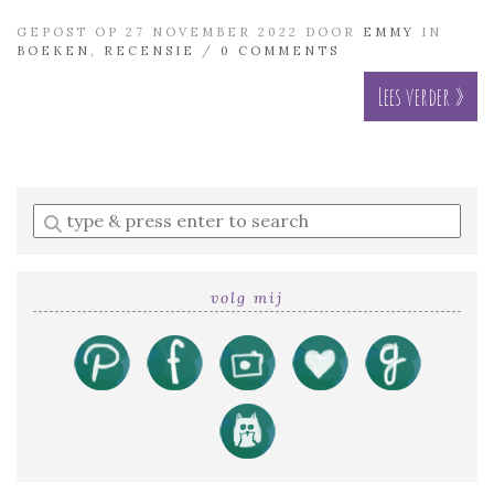
GEPOST OP 27 NOVEMBER 2022 DOOR
EMMY
IN
BOEKEN
,
RECENSIE
/
0 COMMENTS
Lees verder »
Enter
a
search
query
volg mij