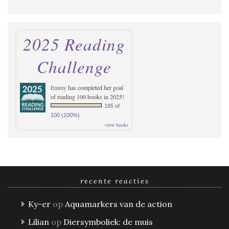
2025 Reading
Challenge
Emmy
has completed her goal
of reading 100 books in 2025!
185 of
100 (100%)
view books
recente reacties
Ky-er
op
Aquamarkers van de action
Lilian
op
Diersymboliek: de muis