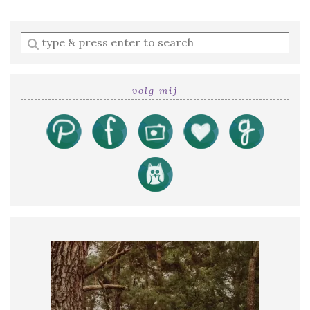
Enter
a
search
query
volg mij