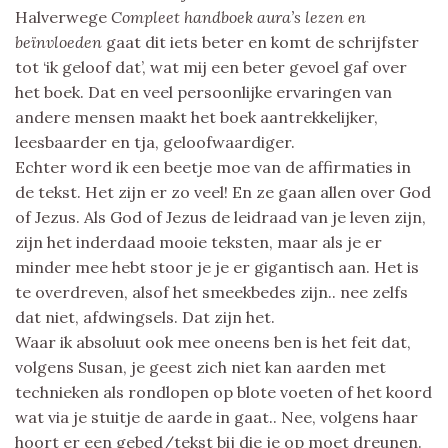
Halverwege
Compleet handboek aura’s lezen en
beïnvloeden
gaat dit iets beter en komt de schrijfster
tot ‘ik geloof dat’, wat mij een beter gevoel gaf over
het boek. Dat en veel persoonlijke ervaringen van
andere mensen maakt het boek aantrekkelijker,
leesbaarder en tja, geloofwaardiger.
Echter word ik een beetje moe van de affirmaties in
de tekst. Het zijn er zo veel! En ze gaan allen over God
of Jezus. Als God of Jezus de leidraad van je leven zijn,
zijn het inderdaad mooie teksten, maar als je er
minder mee hebt stoor je je er gigantisch aan. Het is
te overdreven, alsof het smeekbedes zijn.. nee zelfs
dat niet, afdwingsels. Dat zijn het.
Waar ik absoluut ook mee oneens ben is het feit dat,
volgens Susan, je geest zich niet kan aarden met
technieken als rondlopen op blote voeten of het koord
wat via je stuitje de aarde in gaat.. Nee, volgens haar
hoort er een gebed/tekst bij die je op moet dreunen.