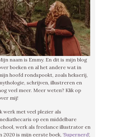
Mijn naam is Emmy. En dit is mijn blog
over boeken en al het andere wat in
mijn hoofd rondspookt, zoals hekserij,
mythologie, schrijven, illustreren en
nog veel meer. Meer weten? Klik op
over mij!
Ik werk met veel plezier als
mediathecaris op een middelbare
school, werk als freelance illustrator en
in 2020 is mijn eerste boek, ‘
Supernerd
‘,