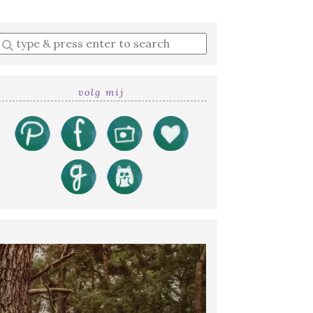
Enter
a
search
query
volg mij