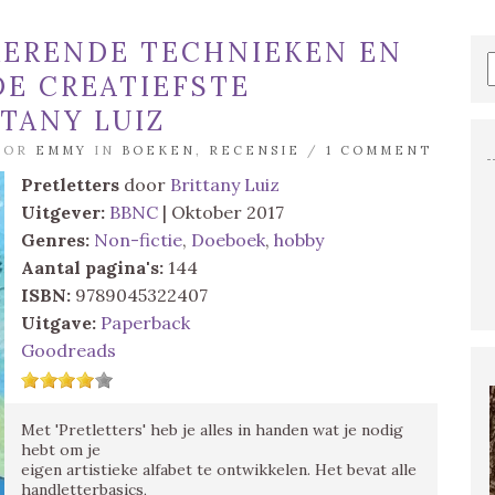
IRERENDE TECHNIEKEN EN
E CREATIEFSTE
TANY LUIZ
DOOR
EMMY
IN
BOEKEN
,
RECENSIE
/
1 COMMENT
Pretletters
door
Brittany Luiz
Uitgever:
BBNC
| Oktober 2017
Genres:
Non-fictie
,
Doeboek
,
hobby
Aantal pagina's:
144
ISBN:
9789045322407
Uitgave:
Paperback
Goodreads
Met 'Pretletters' heb je alles in handen wat je nodig
hebt om je
eigen artistieke alfabet te ontwikkelen. Het bevat alle
handletterbasics,