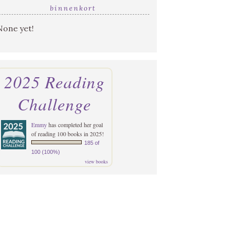
binnenkort
None yet!
2025 Reading
Challenge
Emmy
has completed her goal
of reading 100 books in 2025!
185 of
100 (100%)
view books