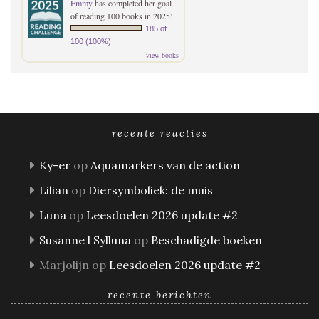
Emmy
has completed her goal
of reading 100 books in 2025!
185 of
100 (100%)
view books
recente reacties
Ky-er
op
Aquamarkers van de action
Lilian
op
Diersymboliek: de muis
Luna
op
Leesdoelen 2026 update #2
Susanne l Sylluna
op
Beschadigde boeken
Marjolijn
op
Leesdoelen 2026 update #2
recente berichten