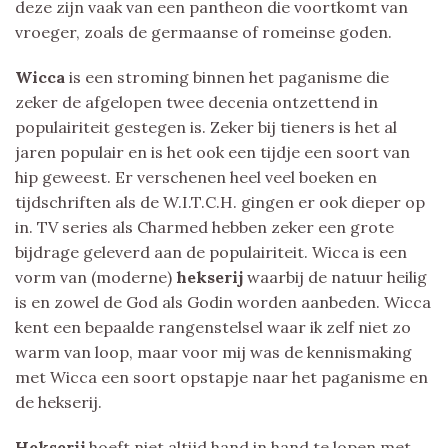
deze zijn vaak van een pantheon die voortkomt van
vroeger, zoals de germaanse of romeinse goden.
Wicca
is een stroming binnen het paganisme die
zeker de afgelopen twee decenia ontzettend in
populairiteit gestegen is. Zeker bij tieners is het al
jaren populair en is het ook een tijdje een soort van
hip geweest. Er verschenen heel veel boeken en
tijdschriften als de W.I.T.C.H. gingen er ook dieper op
in. TV series als Charmed hebben zeker een grote
bijdrage geleverd aan de populairiteit. Wicca is een
vorm van (moderne)
hekserij
waarbij de natuur heilig
is en zowel de God als Godin worden aanbeden. Wicca
kent een bepaalde rangenstelsel waar ik zelf niet zo
warm van loop, maar voor mij was de kennismaking
met Wicca een soort opstapje naar het paganisme en
de hekserij.
Hekserij
hoeft niet altijd hand in hand te lopen met