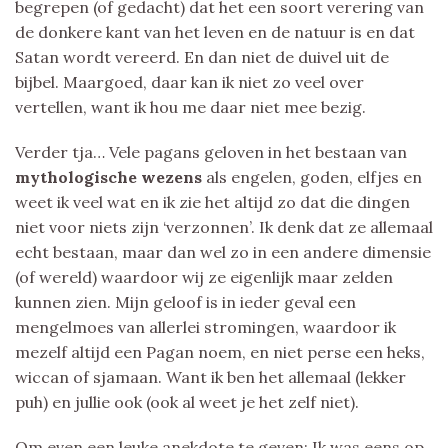
begrepen (of gedacht) dat het een soort verering van
de donkere kant van het leven en de natuur is en dat
Satan wordt vereerd. En dan niet de duivel uit de
bijbel. Maargoed, daar kan ik niet zo veel over
vertellen, want ik hou me daar niet mee bezig.
Verder tja… Vele pagans geloven in het bestaan van
mythologische wezens
als engelen, goden, elfjes en
weet ik veel wat en ik zie het altijd zo dat die dingen
niet voor niets zijn ‘verzonnen’. Ik denk dat ze allemaal
echt bestaan, maar dan wel zo in een andere dimensie
(of wereld) waardoor wij ze eigenlijk maar zelden
kunnen zien. Mijn geloof is in ieder geval een
mengelmoes van allerlei stromingen, waardoor ik
mezelf altijd een Pagan noem, en niet perse een heks,
wiccan of sjamaan. Want ik ben het allemaal (lekker
puh) en jullie ook (ook al weet je het zelf niet).
Om even een leuke anekdote te geven: Ik was eens op