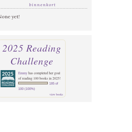
binnenkort
None yet!
2025 Reading
Challenge
Emmy
has completed her goal
of reading 100 books in 2025!
185 of
100 (100%)
view books