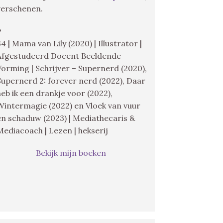
verschenen.
♥
34 | Mama van Lily (2020) | Illustrator |
Afgestudeerd Docent Beeldende
Vorming | Schrijver – Supernerd (2020),
Supernerd 2: forever nerd (2022), Daar
heb ik een drankje voor (2022),
Wintermagie (2022) en Vloek van vuur
en schaduw (2023) | Mediathecaris &
Mediacoach | Lezen | hekserij
Bekijk mijn boeken