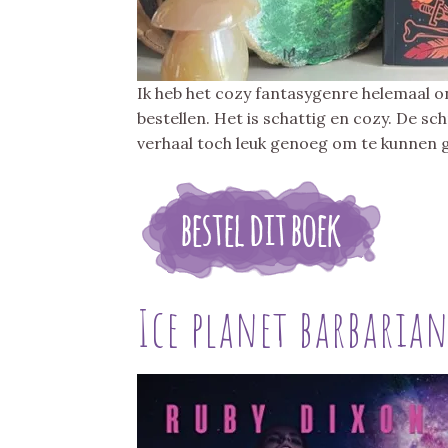
Ik heb het cozy fantasygenre helemaal o
bestellen. Het is schattig en cozy. De sch
verhaal toch leuk genoeg om te kunnen g
Ice planet barbarian