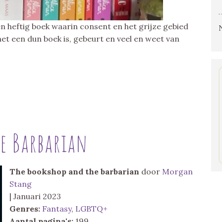
en heftig boek waarin consent en het grijze gebied
t een dun boek is, gebeurt en veel en weet van
e Barbarian
The bookshop and the barbarian
door
Morgan
Stang
| Januari 2023
Genres:
Fantasy
,
LGBTQ+
Aantal pagina's:
199