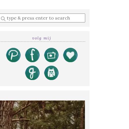
Enter
a
search
query
volg mij