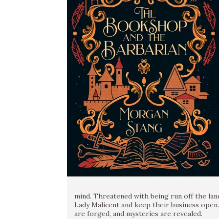
mind. Threatened with being run off the lan
Lady Malicent and keep their business open.
are forged, and mysteries are revealed.