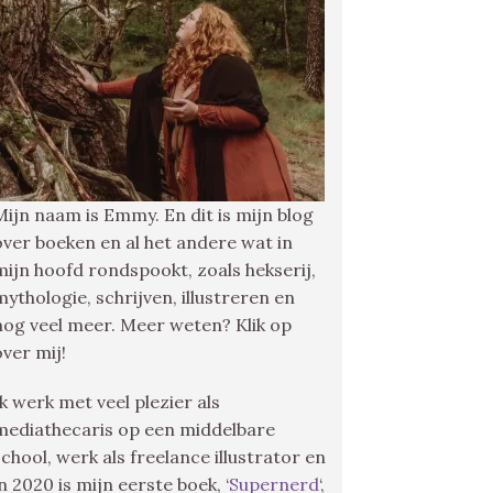
Mijn naam is Emmy. En dit is mijn blog
over boeken en al het andere wat in
mijn hoofd rondspookt, zoals hekserij,
mythologie, schrijven, illustreren en
nog veel meer. Meer weten? Klik op
over mij!
Ik werk met veel plezier als
mediathecaris op een middelbare
school, werk als freelance illustrator en
in 2020 is mijn eerste boek, ‘
Supernerd
‘,