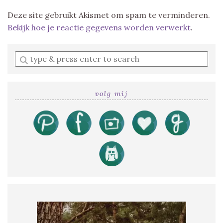
Deze site gebruikt Akismet om spam te verminderen.
Bekijk hoe je reactie gegevens worden verwerkt
.
Enter
a
search
query
volg mij