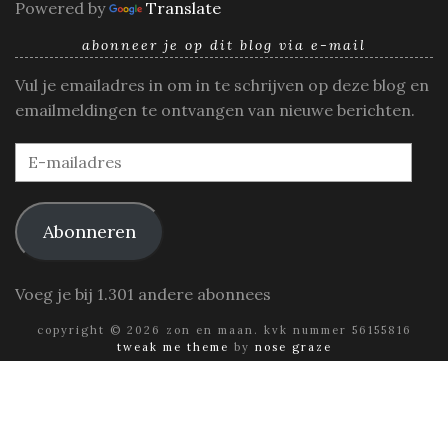
Powered by
Translate
abonneer je op dit blog via e-mail
Vul je emailadres in om in te schrijven op deze blog en
emailmeldingen te ontvangen van nieuwe berichten.
E-
mailadres
Abonneren
Voeg je bij 1.301 andere abonnees
copyright © 2026 zon en maan. kvk nummer 56155816
tweak me theme
by
nose graze