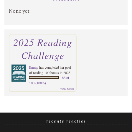
None yet!
2025 Reading
Challenge
Emmy
has completed her goal
of reading 100 books in 2025!
185 of
100 (100%)
view books
recente reacties