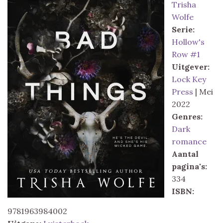
Trisha
Wolfe
Serie:
Hollow's
Row #1
Uitgever:
Lock Key
Press
| Mei
2022
Genres:
Dark
romance
Aantal
pagina's:
334
ISBN:
9781963984002