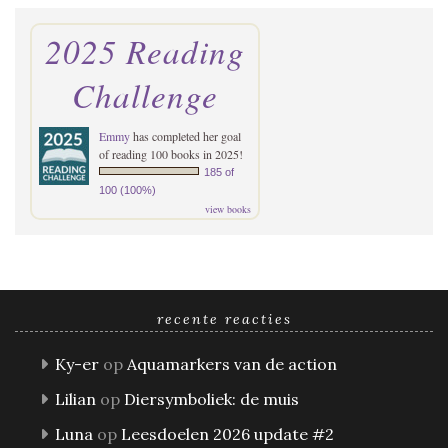
2025 Reading
Challenge
Emmy
has completed her goal
of reading 100 books in 2025!
185 of
100 (100%)
view books
recente reacties
Ky-er
op
Aquamarkers van de action
Lilian
op
Diersymboliek: de muis
Luna
op
Leesdoelen 2026 update #2