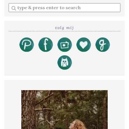
Enter
a
search
query
volg mij