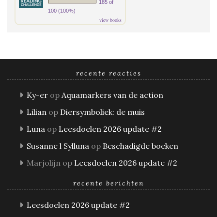
185 of
100 (100%)
view books
recente reacties
Ky-er
op
Aquamarkers van de action
Lilian
op
Diersymboliek: de muis
Luna
op
Leesdoelen 2026 update #2
Susanne l Sylluna
op
Beschadigde boeken
Marjolijn
op
Leesdoelen 2026 update #2
recente berichten
Leesdoelen 2026 update #2