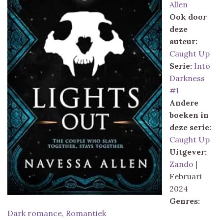
Allen
Ook door
deze
auteur:
Caught Up
Serie:
Into
Darkness
#1
Andere
boeken in
deze serie:
Caught Up
Uitgever:
Zando
|
Februari
2024
Genres:
Dark romance
,
Romantiek