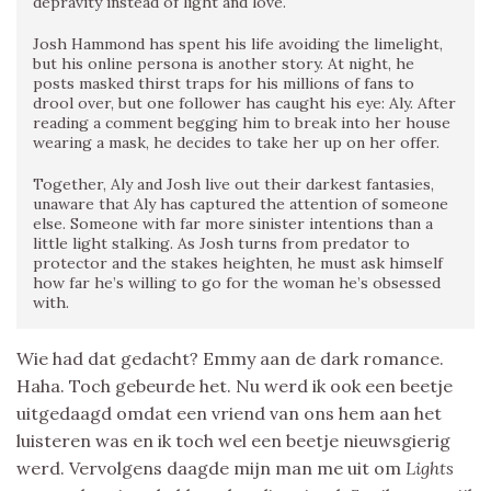
depravity instead of light and love.
Josh Hammond has spent his life avoiding the limelight,
but his online persona is another story. At night, he
posts masked thirst traps for his millions of fans to
drool over, but one follower has caught his eye: Aly. After
reading a comment begging him to break into her house
wearing a mask, he decides to take her up on her offer.
Together, Aly and Josh live out their darkest fantasies,
unaware that Aly has captured the attention of someone
else. Someone with far more sinister intentions than a
little light stalking. As Josh turns from predator to
protector and the stakes heighten, he must ask himself
how far he’s willing to go for the woman he’s obsessed
with.
Wie had dat gedacht? Emmy aan de dark romance.
Haha. Toch gebeurde het. Nu werd ik ook een beetje
uitgedaagd omdat een vriend van ons hem aan het
luisteren was en ik toch wel een beetje nieuwsgierig
werd. Vervolgens daagde mijn man me uit om
Lights