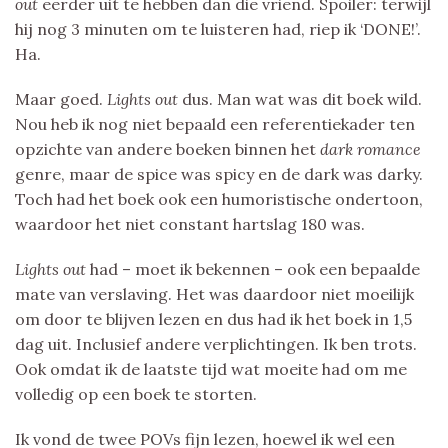
out
eerder uit te hebben dan die vriend. Spoiler: terwijl
hij nog 3 minuten om te luisteren had, riep ik ‘DONE!’.
Ha.
Maar goed.
Lights out
dus. Man wat was dit boek wild.
Nou heb ik nog niet bepaald een referentiekader ten
opzichte van andere boeken binnen het
dark romance
genre, maar de spice was spicy en de dark was darky.
Toch had het boek ook een humoristische ondertoon,
waardoor het niet constant hartslag 180 was.
Lights out
had – moet ik bekennen – ook een bepaalde
mate van verslaving. Het was daardoor niet moeilijk
om door te blijven lezen en dus had ik het boek in 1,5
dag uit. Inclusief andere verplichtingen. Ik ben trots.
Ook omdat ik de laatste tijd wat moeite had om me
volledig op een boek te storten.
Ik vond de twee POVs fijn lezen, hoewel ik wel een