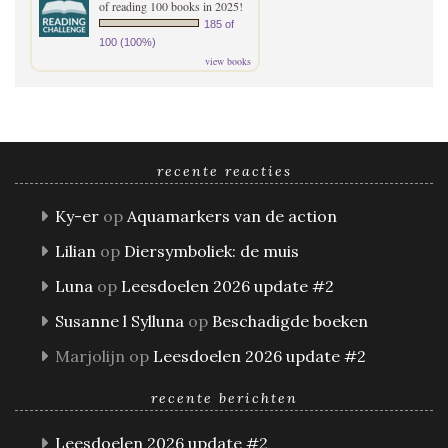
of reading 100 books in 2025!
185 of
100 (100%)
view books
recente reacties
Ky-er
op
Aquamarkers van de action
Lilian
op
Diersymboliek: de muis
Luna
op
Leesdoelen 2026 update #2
Susanne l Sylluna
op
Beschadigde boeken
Marjolijn
op
Leesdoelen 2026 update #2
recente berichten
Leesdoelen 2026 update #2