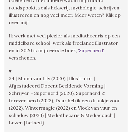
boeken en al het andere wat in mijn hoofd
rondspookt, zoals hekserij, mythologie, schrijven,
illustreren en nog veel meer. Meer weten? Klik op
over mij!
Ik werk met veel plezier als mediathecaris op een
middelbare school, werk als freelance illustrator
en in 2020 is mijn eerste boek, ‘
Supernerd
‘,
verschenen.
♥
34 | Mama van Lily (2020) | Illustrator |
Afgestudeerd Docent Beeldende Vorming |
Schrijver – Supernerd (2020), Supernerd 2:
forever nerd (2022), Daar heb ik een drankje voor
(2022), Wintermagie (2022) en Vloek van vuur en
schaduw (2023) | Mediathecaris & Mediacoach |
Lezen | hekserij