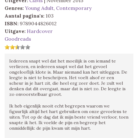
Uitgever:
Clavis
| November 2015
Genres:
Young Adult
,
Contemporary
Aantal pagina's:
103
ISBN:
9789044826012
Uitgave:
Hardcover
Goodreads
Iedereen snapt wel dat het moeilijk is om iemand te
verliezen, en iedereen snapt wel dat het gevoel
ongelooflijk klote is. Maar niemand kan het uitleggen. De
leegte is niet te beschrijven. Het voelt alsof er een
scheur in je hart zit, die heel erg zeer doet. Je zult wel
denken dat dit overgaat, maar dat is niet zo. De leegte is
zo onvoorstelbaar groot.
Ik heb eigenlijk nooit echt begrepen waarom we
figuurlijk altijd het hart gebruiken om onze gevoelens te
uiten. Tot op de dag dat ik mijn beste vriend verloor, toen
snapte ik het. Ik voelde de pijn en begreep het
onmiddellijk: de pijn kwam uit mijn hart.