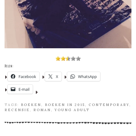
Delen:
Facebook
X
WhatsApp
E-mail
TAGS:
BOEKEN
,
BOEKEN IN 2015
,
CONTEMPORARY
,
RECENSIE
,
ROMAN
,
YOUNG ADULT