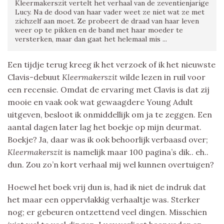
Kleermakerszit vertelt het verhaal van de zeventienjarige
Lucy. Na de dood van haar vader weet ze niet wat ze met
zichzelf aan moet. Ze probeert de draad van haar leven
weer op te pikken en de band met haar moeder te
versterken, maar dan gaat het helemaal mis ...
Een tijdje terug kreeg ik het verzoek of ik het nieuwste
Clavis-debuut
Kleermakerszit
wilde lezen in ruil voor
een recensie. Omdat de ervaring met Clavis is dat zij
mooie en vaak ook wat gewaagdere Young Adult
uitgeven, besloot ik onmiddellijk om ja te zeggen. Een
aantal dagen later lag het boekje op mijn deurmat.
Boekje? Ja, daar was ik ook behoorlijk verbaasd over;
Kleermakerszit
is namelijk maar 100 pagina’s dik.. eh..
dun. Zou zo’n kort verhaal mij wel kunnen overtuigen?
Hoewel het boek vrij dun is, had ik niet de indruk dat
het maar een oppervlakkig verhaaltje was. Sterker
nog; er gebeuren ontzettend veel dingen. Misschien