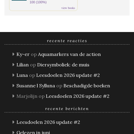
100 (100%)
view books
recente reacties
Ky-er
op
Aquamarkers van de action
Lilian
op
Diersymboliek: de muis
Luna
op
Leesdoelen 2026 update #2
Susanne l Sylluna
op
Beschadigde boeken
Marjolijn
op
Leesdoelen 2026 update #2
recente berichten
Leesdoelen 2026 update #2
Gelezen in juni