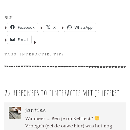
Delen:
Facebook
X
WhatsApp
E-mail
TAGS:
INTERACTIE
,
TIPS
22 responses to “
Interactie met je lezers
”
jantine
Wanneer … Ben je op Keltfest?
Vroegah (zei de ouwe hier) was het nog