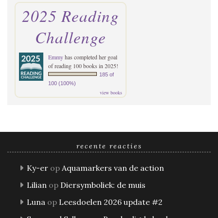
2025 Reading
Challenge
Emmy
has completed her goal
of reading 100 books in 2025!
185 of
100 (100%)
view books
recente reacties
Ky-er
op
Aquamarkers van de action
Lilian
op
Diersymboliek: de muis
Luna
op
Leesdoelen 2026 update #2