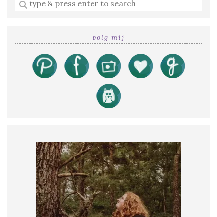
Enter
a
search
query
volg mij