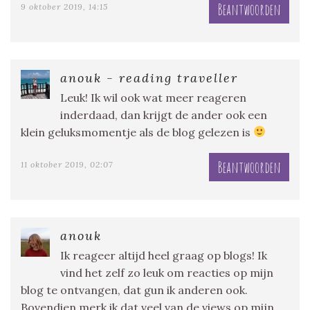
Beantwoorden
9 oktober 2019, 14:15
anouk - reading traveller
Leuk! Ik wil ook wat meer reageren
inderdaad, dan krijgt de ander ook een
klein geluksmomentje als de blog gelezen is
Beantwoorden
11 oktober 2019, 02:07
anouk
Ik reageer altijd heel graag op blogs! Ik
vind het zelf zo leuk om reacties op mijn
blog te ontvangen, dat gun ik anderen ook.
Bovendien merk ik dat veel van de views op mijn