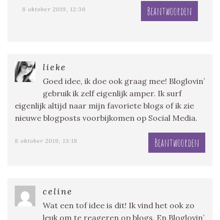
Beantwoorden
8 oktober 2019, 12:36
lieke
Goed idee, ik doe ook graag mee! Bloglovin’
gebruik ik zelf eigenlijk amper. Ik surf
eigenlijk altijd naar mijn favoriete blogs of ik zie
nieuwe blogposts voorbijkomen op Social Media.
Beantwoorden
8 oktober 2019, 13:18
celine
Wat een tof idee is dit! Ik vind het ook zo
leuk om te reageren op blogs. En Bloglovin’