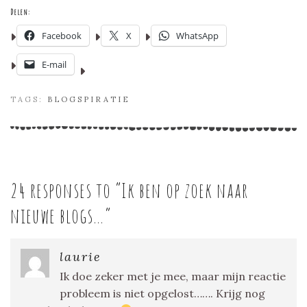
Delen:
Facebook
X
WhatsApp
E-mail
TAGS:
BLOGSPIRATIE
24 responses to “
Ik ben op zoek naar
nieuwe blogs…
”
laurie
Ik doe zeker met je mee, maar mijn reactie
probleem is niet opgelost……. Krijg nog