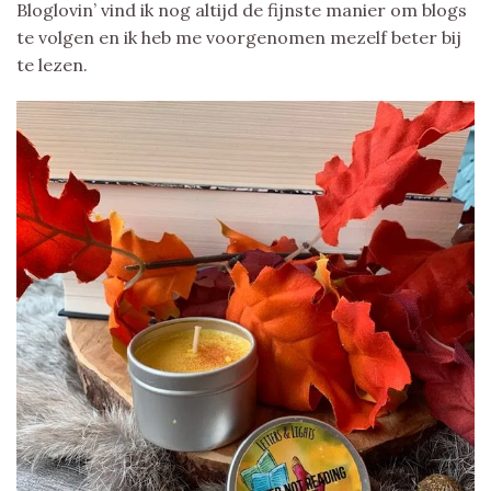
Bloglovin’ vind ik nog altijd de fijnste manier om blogs
te volgen en ik heb me voorgenomen mezelf beter bij
te lezen.