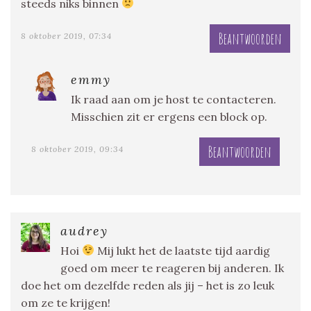
steeds niks binnen
Beantwoorden
8 oktober 2019, 07:34
emmy
Ik raad aan om je host te contacteren.
Misschien zit er ergens een block op.
Beantwoorden
8 oktober 2019, 09:34
audrey
Hoi
Mij lukt het de laatste tijd aardig
goed om meer te reageren bij anderen. Ik
doe het om dezelfde reden als jij – het is zo leuk
om ze te krijgen!