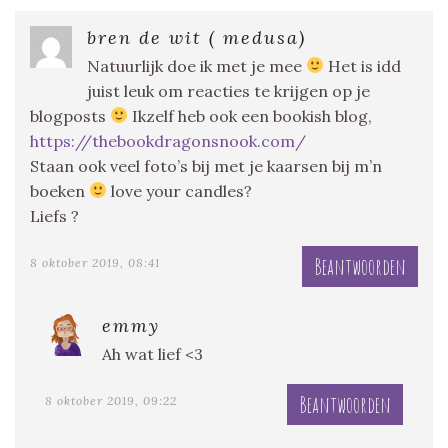
bren de wit ( medusa)
Natuurlijk doe ik met je mee
Het is idd
juist leuk om reacties te krijgen op je
blogposts
Ikzelf heb ook een bookish blog,
https://thebookdragonsnook.com/
Staan ook veel foto’s bij met je kaarsen bij m’n
boeken
love your candles?
Liefs ?
Beantwoorden
8 oktober 2019, 08:41
emmy
Ah wat lief <3
Beantwoorden
8 oktober 2019, 09:22