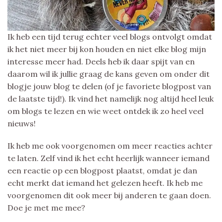
Ik heb een tijd terug echter veel blogs ontvolgt omdat
ik het niet meer bij kon houden en niet elke blog mijn
interesse meer had. Deels heb ik daar spijt van en
daarom wil ik jullie graag de kans geven om onder dit
blogje jouw blog te delen (of je favoriete blogpost van
de laatste tijd!). Ik vind het namelijk nog altijd heel leuk
om blogs te lezen en wie weet ontdek ik zo heel veel
nieuws!
Ik heb me ook voorgenomen om meer reacties achter
te laten. Zelf vind ik het echt heerlijk wanneer iemand
een reactie op een blogpost plaatst, omdat je dan
echt merkt dat iemand het gelezen heeft. Ik heb me
voorgenomen dit ook meer bij anderen te gaan doen.
Doe je met me mee?