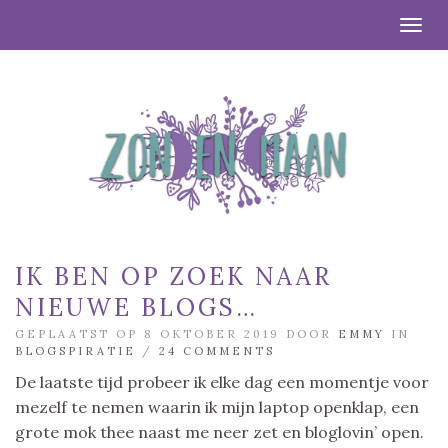
Togg
IK BEN OP ZOEK NAAR
NIEUWE BLOGS…
GEPLAATST OP 8 OKTOBER 2019 DOOR
EMMY
IN
BLOGSPIRATIE
/
24 COMMENTS
De laatste tijd probeer ik elke dag een momentje voor
mezelf te nemen waarin ik mijn laptop openklap, een
grote mok thee naast me neer zet en bloglovin’ open.