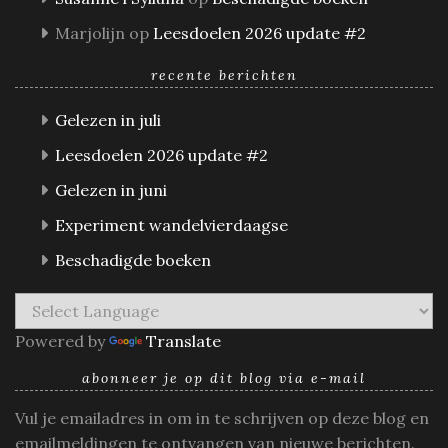
Marjolijn
op
Leesdoelen 2026 update #2
recente berichten
Gelezen in juli
Leesdoelen 2026 update #2
Gelezen in juni
Experiment wandelvierdaagse
Beschadigde boeken
Powered by
Translate
abonneer je op dit blog via e-mail
Vul je emailadres in om in te schrijven op deze blog en
emailmeldingen te ontvangen van nieuwe berichten.