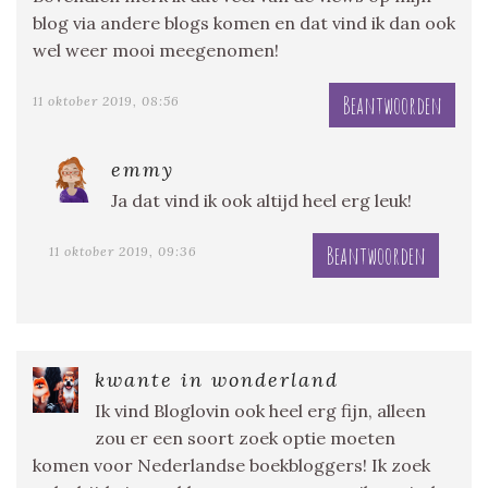
blog via andere blogs komen en dat vind ik dan ook
wel weer mooi meegenomen!
Beantwoorden
11 oktober 2019, 08:56
emmy
Ja dat vind ik ook altijd heel erg leuk!
Beantwoorden
11 oktober 2019, 09:36
kwante in wonderland
Ik vind Bloglovin ook heel erg fijn, alleen
zou er een soort zoek optie moeten
komen voor Nederlandse boekbloggers! Ik zoek