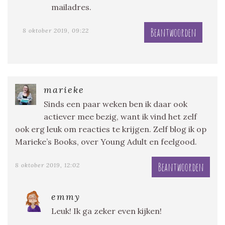
mailadres.
Beantwoorden
8 oktober 2019, 09:22
marieke
Sinds een paar weken ben ik daar ook
actiever mee bezig, want ik vind het zelf
ook erg leuk om reacties te krijgen. Zelf blog ik op
Marieke’s Books, over Young Adult en feelgood.
Beantwoorden
8 oktober 2019, 12:02
emmy
Leuk! Ik ga zeker even kijken!