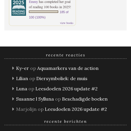
Emmy
has completed her goal
of reading 100 books in 2025!
185 of
100 (100%)
view books
recente reacties
Ky-er
op
Aquamarkers van de action
Lilian
op
Diersymboliek: de muis
Luna
op
Leesdoelen 2026 update #2
Susanne l Sylluna
op
Beschadigde boeken
Marjolijn
op
Leesdoelen 2026 update #2
recente berichten