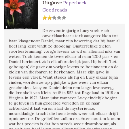
Uitgave:
Paperback
Goodreads
De zeventienjarige Lucy voelt zich
onverklaarbaar sterk aangetrokken tot
haar klasgenoot Daniel, maar zijn bewering dat hij haar al
heel lang kent vindt ze doodeng. Onsterfelijke zielen,
voorbestemming, vorige levens ze wil er allemaal niks van
weten. Toch kennen de twee elkaar al ruim 1200 jaar - en
Daniel herinnert zich elk afzonderlijk jaar. Hij heeft 'het
geheugen', de gave om vorige levens te herinneren en de
zielen van dierbaren te herkennen. Maar zijn gave is
tevens een vloek. Want steeds als hij en Lucy elkaar bijna
vinden, worden ze op pijnlijke wijze weer van elkaar
gescheiden. Lucy en Daniel delen een lange levensweg,
die kronkelt van Klein-Azië in 552 tot Engeland in 1918 en
Virginia in 1972. Maar juist wanneer Lucy eindelijk begint
te geloven in hun gedeelde verleden en ze haar
achterdocht laat varen, slaat de mysterieuze,
moorddadige kracht die hen steeds weer uit elkaar drijft
opnieuw toe. De geliefden zullen erachter moeten komen
wat het precies is dat hen steeds weer dwarsboomt, als
ze ooit een heel leven met elkaar willen doorbrengen.