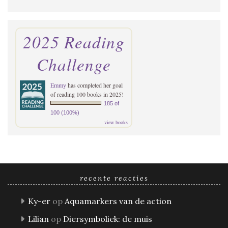
2025 Reading
Challenge
Emmy
has completed her goal
of reading 100 books in 2025!
185 of
100 (100%)
view books
recente reacties
Ky-er
op
Aquamarkers van de action
Lilian
op
Diersymboliek: de muis