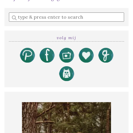
Enter
a
search
query
volg mij