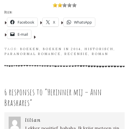
Delen:
Facebook
X
WhatsApp
E-mail
TAGS:
BOEKEN
,
BOEKEN IN 2014
,
HISTORISCH
,
PARANORMAL ROMANCE
,
RECENSIE
,
ROMAN
6 responses to “
Herinner mij – Ann
Brashares
”
lilian
Lekker positief, hahaha. Ik krijg meteen zin